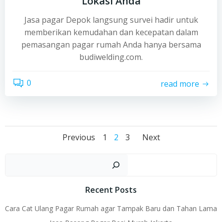
Lokasi Anda
Jasa pagar Depok langsung survei hadir untuk
memberikan kemudahan dan kecepatan dalam
pemasangan pagar rumah Anda hanya bersama
budiwelding.com.
0
read more
Posts
Posts
Posts
Page
Page
Page
Previous
1
2
3
Next
navigation
navigation
navigati
Sear
Recent Posts
Cara Cat Ulang Pagar Rumah agar Tampak Baru dan Tahan Lama