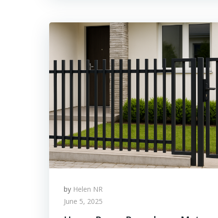
by
Helen NR
June 5, 2025